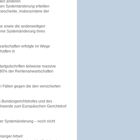
 den anderen
ten Systemänderung erteilten
ebescheide, insbesondere der
he sowie die anderweitigen
eine Systemänderung ihres
artschaften erfolgte im Wege
haften in
rtgutschriften teilweise massive
 80% der Rentenanwartschaften
n Fällen gegen die den versicherten
s Bundesgerichtshofes und des
schwerde zum Europäischen Gerichtshof
der Systemänderung – noch nicht
elanger Arbeit