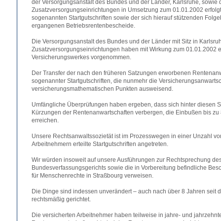
der Versorgungsanstalt des Bundes und der Länder, Karlsruhe, sowie
Zusatzversorgungseinrichtungen in Umsetzung zum 01.01.2002 erfolg
sogenannten Startgutschriften sowie der sich hierauf stützenden Folg
ergangenen Betriebsrentenbescheide.
Die Versorgungsanstalt des Bundes und der Länder mit Sitz in Karlsru
Zusatzversorgungseinrichtungen haben mit Wirkung zum 01.01.2002 
Versicherungswerkes vorgenommen.
Der Transfer der nach den früheren Satzungen erworbenen Rentenanw
sogenannter Startgutschriften, die nunmehr die Versicherungsanwartsc
versicherungsmathematischen Punkten ausweisend.
Umfängliche Überprüfungen haben ergeben, dass sich hinter diesen Sta
Kürzungen der Rentenanwartschaften verbergen, die Einbußen bis zu
erreichen.
Unsere Rechtsanwaltssozietät ist im Prozesswegen in einer Unzahl vo
Arbeitnehmern erteilte Startgutschriften angetreten.
Wir würden insoweit auf unsere Ausführungen zur Rechtsprechung de
Bundesverfassungsgerichts sowie die in Vorbereitung befindliche Be
für Menschenrechte in Straßbourg verweisen.
Die Dinge sind indessen unverändert – auch nach über 8 Jahren seit 
rechtsmäßig gerichtet.
Die versicherten Arbeitnehmer haben teilweise in jahre- und jahrzehnt