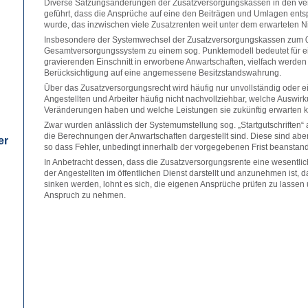
Diverse Satzungsänderungen der Zusatzversorgungskassen in den v
geführt, dass die Ansprüche auf eine den Beiträgen und Umlagen ents
wurde, das inzwischen viele Zusatzrenten weit unter dem erwarteten N
Insbesondere der Systemwechsel der Zusatzversorgungskassen zum 
Gesamtversorgungssystem zu einem sog. Punktemodell bedeutet für ei
gravierenden Einschnitt in erworbene Anwartschaften, vielfach werden
Berücksichtigung auf eine angemessene Besitzstandswahrung.
Über das Zusatzversorgungsrecht wird häufig nur unvollständig oder eins
Angestellten und Arbeiter häufig nicht nachvollziehbar, welche Auswi
Veränderungen haben und welche Leistungen sie zukünftig erwarten 
Zwar wurden anlässlich der Systemumstellung sog. „Startgutschriften“ 
die Berechnungen der Anwartschaften dargestellt sind. Diese sind abe
er
so dass Fehler, unbedingt innerhalb der vorgegebenen Frist beanstande
In Anbetracht dessen, dass die Zusatzversorgungsrente eine wesentlic
der Angestellten im öffentlichen Dienst darstellt und anzunehmen ist, 
sinken werden, lohnt es sich, die eigenen Ansprüche prüfen zu lassen 
Anspruch zu nehmen.