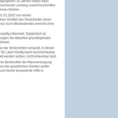
ergangenen 20 Jahren haben dazu
prechende Leistung soweit beschnitten
iveau bleiben.
01.01.2002 von einem
nen Großteil der Versicherten einen
 nur noch Mindestrenten erreicht ohne
eitig informiert. Tatsächlich ist
rkungen die aktuellen grundlegenden
können.
an die Versicherten versandt, in denen
r für Laien häufig kaum durchschaubar,
t werden sollten, nicht erkennbar sind.
her Bestandteil der Altersversorgung
dass die gesetzlichen Renten weiter
und hierfür kompetente Hilfe in