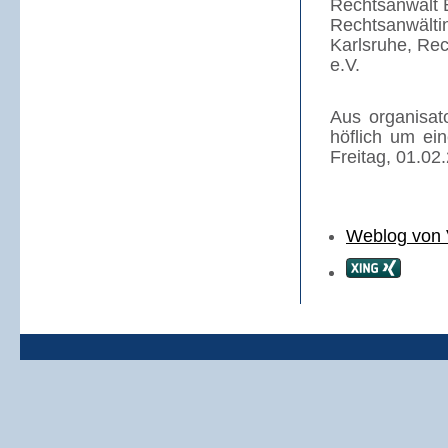
Rechtsanwalt B
Rechtsanwälti
Karlsruhe,
Rec
e.V.
Aus organisat
höflich um e
Freitag, 01.02
Weblog von 