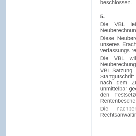
beschlossen.
5.
Die VBL lei
Neuberechnunge
Diese Neuber
unseres Erac
verfassungs-re
Die VBL will
Neuberechunge
VBL-Satzung
Startgutschrif
nach dem Zuga
unmittelbar g
den Festset
Rentenbeschei
Die nachben
Rechtsanwältin