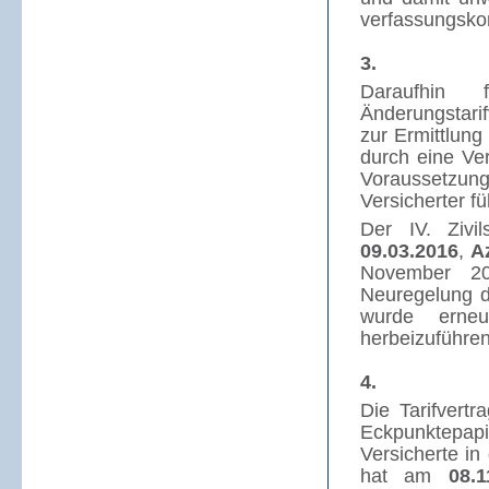
verfassungsko
3.
Daraufhin f
Änderungstari
zur Ermittlung
durch eine Ve
Voraussetzun
Versicherter f
Der IV. Ziv
09.03.2016
,
A
November 20
Neuregelung de
wurde erneu
herbeizuführen
4.
Die Tarifvert
Eckpunktepapi
Versicherte in
hat am
08.1