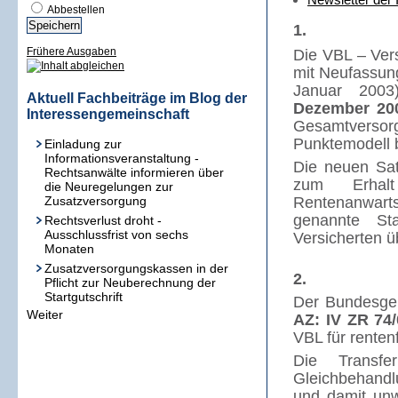
Abbestellen
1.
Frühere Ausgaben
Die VBL – Ver
mit Neufassun
Januar 2003
Aktuell Fachbeiträge im Blog der
Dezember 200
Interessengemeinschaft
Gesamtversor
Punktemodell 
Einladung zur
Informationsveranstaltung -
Die neuen Sa
Rechtsanwälte informieren über
zum Erhal
die Neuregelungen zur
Zusatzversorgung
Rentenanwarts
genannte Sta
Rechtsverlust droht -
Ausschlussfrist von sechs
Versicherten ü
Monaten
Zusatzversorgungskassen in der
2.
Pflicht zur Neuberechnung der
Startgutschrift
Der Bundesger
Weiter
AZ: IV
ZR 74/
VBL für renten
Die Transfe
Gleichbehandl
und damit un