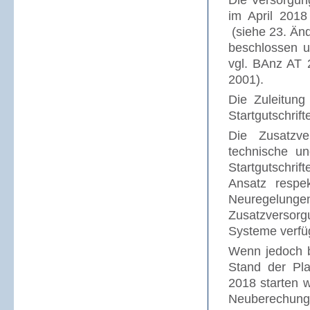
Die Versorgun
im April 2018
(siehe 23. Än
beschlossen 
vgl. BAnz AT 
2001).
Die Zuleitun
Startgutschrif
Die Zusatzve
technische u
Startgutschrif
Ansatz respe
Neuregelunge
Zusatzversor
Systeme verfü
Wenn jedoch b
Stand der Pla
2018 starten w
Neuberechunge