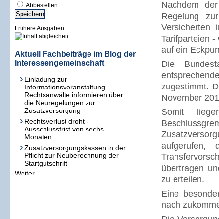
Nachdem der
Abbestellen
Regelung zur
Versicherten 
Frühere Ausgaben
Tarifparteien 
auf ein Eckpun
Aktuell Fachbeiträge im Blog der
Interessengemeinschaft
Die Bundest
entsprechend
Einladung zur
zugestimmt. D
Informationsveranstaltung -
Rechtsanwälte informieren über
November 201
die Neuregelungen zur
Zusatzversorgung
Somit lieg
Rechtsverlust droht -
Beschlussg
Ausschlussfrist von sechs
Zusatzversor
Monaten
aufgerufen, 
Zusatzversorgungskassen in der
Pflicht zur Neuberechnung der
Transfervorsc
Startgutschrift
übertragen un
Weiter
zu erteilen.
Eine besonder
nach zukommen