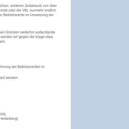
lichen weiteren Zeitablaufs von über
erhält oder die VBL nunmehr endlich
der Betriebsrente im Umsetzung der
chen Gründen weiterhin außerstande
würden wir gegen die Klage etwa
gen.
echnung der Betriebsrenten in
iert werden.
ht),
 Heidelberg)