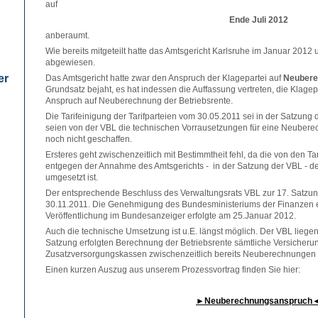
auf
Ende Juli 2012
anberaumt.
Wie bereits mitgeteilt hatte das Amtsgericht Karlsruhe im Januar 201
abgewiesen.
er
Das Amtsgericht hatte zwar den Anspruch der Klagepartei auf
Neubere
Grundsatz bejaht, es hat indessen die Auffassung vertreten, die Klag
Anspruch auf Neuberechnung der Betriebsrente.
Die Tarifeinigung der Tarifparteien vom 30.05.2011 sei in der Satzun
seien von der VBL die technischen Vorrausetzungen für eine Neubere
noch nicht geschaffen.
Ersteres geht zwischenzeitlich mit Bestimmtheit fehl, da die von den Ta
entgegen der Annahme des Amtsgerichts - in der Satzung der VBL - d
umgesetzt ist.
Der entsprechende Beschluss des Verwaltungsrats VBL zur 17. Satzu
30.11.2011. Die Genehmigung des Bundesministeriums der Finanzen er
Veröffentlichung im Bundesanzeiger erfolgte am 25.Januar 2012.
Auch die technische Umsetzung ist u.E. längst möglich. Der VBL liegen 
Satzung erfolgten Berechnung der Betriebsrente sämtliche Versicher
Zusatzversorgungskassen zwischenzeitlich bereits Neuberechnungen
Einen kurzen Auszug aus unserem Prozessvortrag finden Sie hier:
►Neuberechnungsanspruch