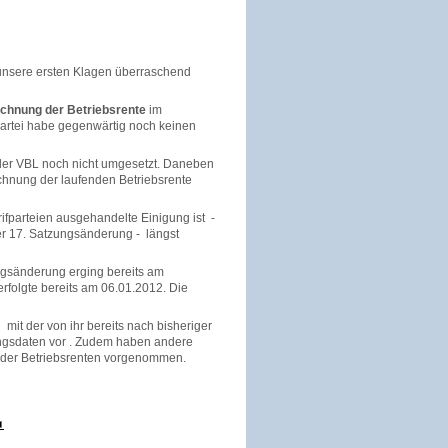
2 unsere ersten Klagen überraschend
chnung der Betriebsrente
im
epartei habe gegenwärtig noch keinen
g der VBL noch nicht umgesetzt. Daneben
chnung der laufenden Betriebsrente
rifparteien ausgehandelte Einigung ist -
er 17. Satzungsänderung - längst
ngsänderung erging bereits am
folgte bereits am 06.01.2012. Die
mit der von ihr bereits nach bisheriger
ungsdaten vor . Zudem haben andere
 der Betriebsrenten vorgenommen.
◄