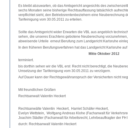
Es bleibt abzuwarten, ob das Amtsgericht angesichts des zwischenzeit
sechs Monaten seine bisherige Rechtsauffassung tatsächlich aufrecht
verpflichtet sieht, den Betriebsrentenbeziehern eine Neuberechnung 
Tarifeinigung vom 30.05.2011 zu erteilen.
Sollte das Amtsgericht wider Erwarten die VBL aus angeblich technis
sehen, die unseres Erachtens gebotene Neuberechung vorzunehmen, 
abweisende Urteile erneut Berufung zum Landgericht Karlsruhe einle
In den früheren Berufungsverfahren hat das Landgericht Karlsruhe auf
Mitte Oktober 2012
terminiert.
bis dorthin sehen wir die VBL erst Recht nicht berechtigt, die Neuber
Umsetzung der Tarifeinigung vom 30.05.2011 zu verzögern.
Auf Dauer kann der Rechtsgewähranspruch der Versicherten nicht neg
Mit freundlichen Grüßen
Rechtsanwalt Valentin Heckert
Rechtsanwälte Valentin Heckert, Harriet Schäfer-Heckert,
Evelyn Wettstein, Wolfgang Andreas Klohe (Fachanwalt für Verkehrsrec
Joachim Städter (Fachanwalt für Arbeitsrecht, Lehrbeauftragter der FH
durch: Rechtsanwalt Valentin Heckert