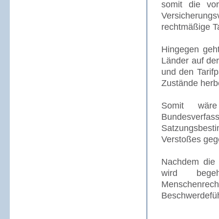
somit die vo
Versicherungs
rechtmäßige Ta
Hingegen geht
Länder auf der
und den Tarif
Zustände herbe
Somit wäre
Bundesverfas
Satzungsbest
Verstoßes gege
Nachdem die n
wird bege
Menschenrech
Beschwerdefüh