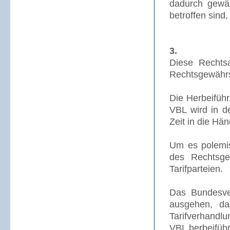
dadurch gewäh
betroffen sind,
3.
Diese Rechtsa
Rechtsgewährs
Die Herbeifüh
VBL wird in d
Zeit in die Hä
Um es polemis
des Rechtsge
Tarifparteien.
Das Bundesver
ausgehen, da
Tarifverhandl
VBL herbeifüh