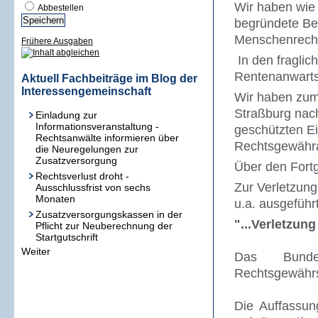
Wir haben wie 
Abbestellen
begründete Be
Menschenrechte
Frühere Ausgaben
In den fraglic
Rentenanwartsc
Aktuell Fachbeiträge im Blog der
Interessengemeinschaft
Wir haben zum
Straßburg nach
Einladung zur
Informationsveranstaltung -
geschützten Ei
Rechtsanwälte informieren über
Rechtsgewähra
die Neuregelungen zur
Zusatzversorgung
Über den Fortg
Rechtsverlust droht -
Zur Verletzun
Ausschlussfrist von sechs
Monaten
u.a. ausgeführt
Zusatzversorgungskassen in der
"...Verletzu
Pflicht zur Neuberechnung der
Startgutschrift
Weiter
Das Bundes
Rechtsgewährs
Die Auffassun