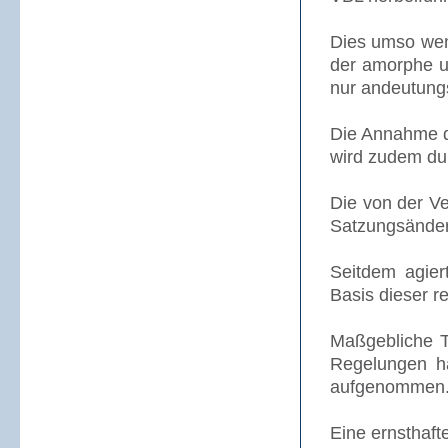
Dies umso weni
der amorphe un
nur andeutungs
Die Annahme d
wird zudem dur
Die von der V
Satzungsänder
Seitdem agier
Basis dieser re
Maßgebliche T
Regelungen ha
aufgenommen
Eine ernsthaft