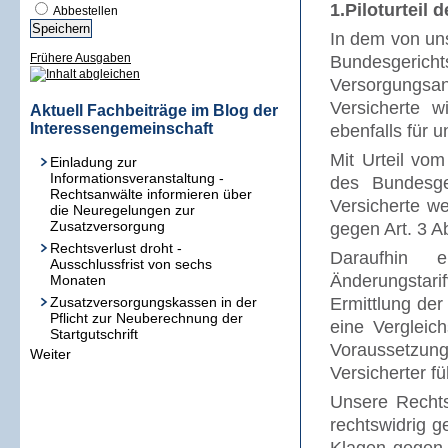
1.Piloturteil
Abbestellen
In dem von uns
Frühere Ausgaben
Bundesgeric
Versorgungsa
Versicherte 
Aktuell Fachbeiträge im Blog der
Interessengemeinschaft
ebenfalls für u
Mit Urteil vo
Einladung zur
Informationsveranstaltung -
des Bundesger
Rechtsanwälte informieren über
Versicherte w
die Neuregelungen zur
Zusatzversorgung
gegen Art. 3 Ab
Rechtsverlust droht -
Daraufhin e
Ausschlussfrist von sechs
Änderungstarif
Monaten
Zusatzversorgungskassen in der
Ermittlung der
Pflicht zur Neuberechnung der
eine Vergleic
Startgutschrift
Voraussetzun
Weiter
Versicherter f
Unsere Rechts
rechtswidrig g