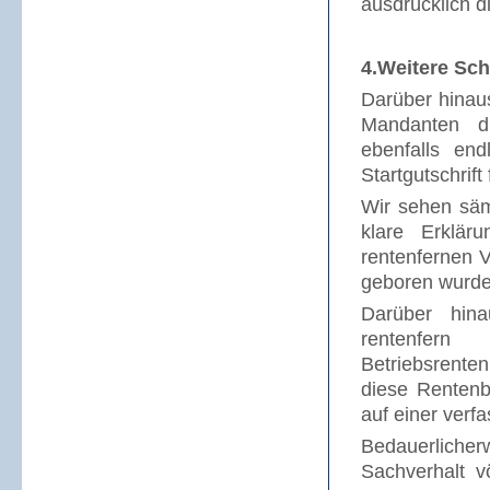
ausdrücklich d
4.Weitere Sch
Darüber hinau
Mandanten di
ebenfalls en
Startgutschrift
Wir sehen sämt
klare Erklär
rentenfernen V
geboren wurde
Darüber hin
rentenfern
Betriebsrente
diese Rentenb
auf einer verf
Bedauerliche
Sachverhalt vö