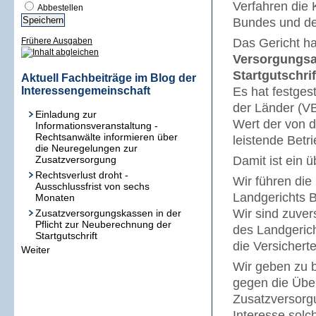
Verfahren die 
Abbestellen
Bundes und de
Frühere Ausgaben
Das Gericht ha
Versorgungsa
Startgutschrif
Aktuell Fachbeiträge im Blog der
Interessengemeinschaft
Es hat festges
der Länder (VB
Einladung zur
Wert der von d
Informationsveranstaltung -
Rechtsanwälte informieren über
leistende Betri
die Neuregelungen zur
Zusatzversorgung
Damit ist ein ü
Rechtsverlust droht -
Wir führen di
Ausschlussfrist von sechs
Landgerichts B
Monaten
Wir sind zuver
Zusatzversorgungskassen in der
Pflicht zur Neuberechnung der
des Landgerich
Startgutschrift
die Versichert
Weiter
Wir geben zu b
gegen die Übe
Zusatzversorgu
Interesse solc