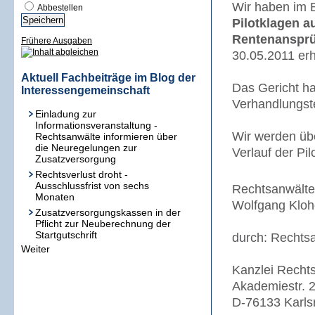
Wir haben im B
Abbestellen
Pilotklagen a
Rentenansprü
Frühere Ausgaben
30.05.2011 er
Aktuell Fachbeiträge im Blog der
Das Gericht h
Interessengemeinschaft
Verhandlungste
Einladung zur
Informationsveranstaltung -
Wir werden üb
Rechtsanwälte informieren über
die Neuregelungen zur
Verlauf der Pil
Zusatzversorgung
Rechtsverlust droht -
Ausschlussfrist von sechs
Rechtsanwälte 
Monaten
Wolfgang Klohe
Zusatzversorgungskassen in der
Pflicht zur Neuberechnung der
Startgutschrift
durch: Rechtsa
Weiter
Kanzlei Recht
Akademiestr. 
D-76133 Karls