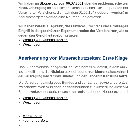
Wir haben im
Blogbeitrag vom 06.07.2011
über die problematische weit
Zusatzversorgung im öffentlichen Dienst berichtet. Die Tarifparteien hab
Versicherte (Versicherte, die nach dem 01.01.1947 geboren wurden) 
Altersvorsorgetarifvertrag eine Neuregelung getroffen.
Wir haben bereits ausgeführt, dass unseres Erachtens diese Neurege
Eingriff in die geschützten Eigentumsrechte der Versicherten
, wie 
gegen das Gleichheitsgebot
fortsetzen.
Weblog von Valentin Heckert
Weiterlesen
Anerkennung von Mutterschutzzeiten: Erste Klag
Das Bundesverfassungsgericht hat, wie bereits mitgeteilt, in dem am 
festgestellt, dass die
Nichtberücksichtigung von Mutterschutzzeiten
b
der Versorgungsanstalt des Bundes und der Länder in Karlsruhe
verf
Die Versorgungsanstalt des Bundes und der Länder sowie andere Zu
Zwischenzeit von Versicherungsnehmerinnen zur Umsetzung dieses k
Bundesverfassungsgerichts sowie um entsprechende Neuberechung ih
Weblog von Valentin Heckert
Weiterlesen
« erste Seite
‹ vorherige Seite
1