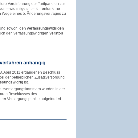
ere Vereinbarung der Tarifparteien zur
en – wie mitgeteilt – für rentenferne
im Wege eines 5. Änderungsvertrages zu
lung sowohl den
verfassungswidrigen
auch den verfassungswidrigen
Verstoß
everfahren anhängig
28. April 2011 ergangenen Beschluss
ei der betrieblichen Zusatzversorgung
assungswidrig
ist.
satzversorgungskammern wurden in der
laren Beschlusses des
rer Versorgungspunkte aufgefordert.