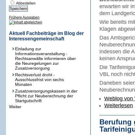
Abbestellen
erwarten wir 
dem Landgeric
Frühere Ausgaben
Wie bereits mi
Klagen abgewi
Aktuell Fachbeiträge im Blog der
Das Amtsgerich
Interessengemeinschaft
Neuberechnung 
Einladung zur
indessen die A
Informationsveranstaltung -
keinen Anspru
Rechtsanwälte informieren über
die Neuregelungen zur
Die Tarifeinig
Zusatzversorgung
VBL noch nich
Rechtsverlust droht -
Ausschlussfrist von sechs
Daneben seien
Monaten
Neuberechnung
Zusatzversorgungskassen in der
Pflicht zur Neuberechnung der
Weblog von 
Startgutschrift
Weiterlesen
Weiter
Berufung 
Tarifeinig