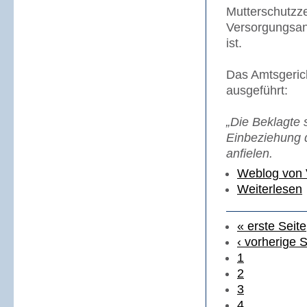
Mutterschutzze
Versorgungsan
ist.
Das Amtsgerich
ausgeführt:
„Die Beklagte 
Einbeziehung d
anfielen.
Weblog von 
Weiterlesen
« erste Seite
‹ vorherige S
1
2
3
4