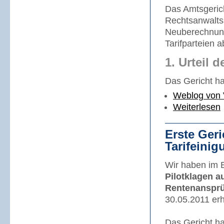
Das Amtsgerich
Rechtsanwaltss
Neuberechnung
Tarifparteien 
1. Urteil 
Das Gericht ha
Weblog von 
Weiterlesen
Erste Ger
Tarifeinig
Wir haben im B
Pilotklagen a
Rentenansprü
30.05.2011 er
Das Gericht h