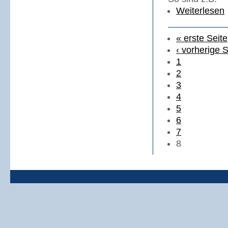
Weiterlesen
« erste Seite
‹ vorherige S
1
2
3
4
5
6
7
8